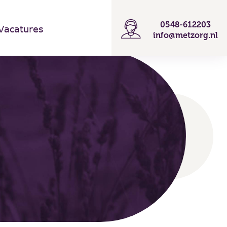
0548-612203
Vacatures
info@metzorg.nl