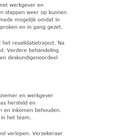
r met werkgever en
 in stappen weer op kunnen
 mede mogelijk omdat in
sproken en in gang gezet.
 het revalidatietraject. Na
nd. Verdere behandeling
 een deskundigenoordeel
rknemer en werkgever
as hersteld en
an en inkomen behouden.
 in het team.
vol verlopen. Verzekeraar