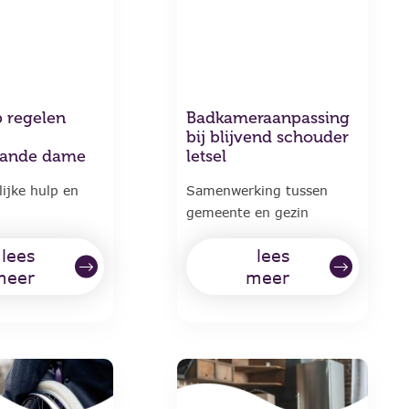
p regelen
Badkameraanpassing
bij blijvend schouder
aande dame
letsel
ijke hulp en
Samenwerking tussen
gemeente en gezin
lees
lees
meer
meer