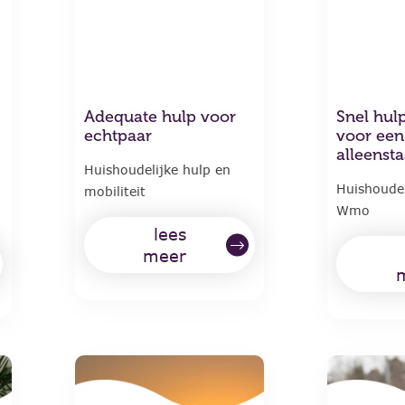
Adequate hulp voor
Snel hul
echtpaar
voor een
alleenst
Huishoudelijke hulp en
Huishoudel
mobiliteit
Wmo
lees
meer