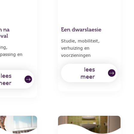
n na
Een dwarslaesie
eval
Studie, mobiliteit,
ing,
verhuizing en
passing en
voorzieningen
lees
lees
meer
meer