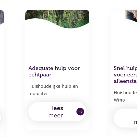
Adequate hulp voor
Snel hul
echtpaar
voor een
alleenst
Huishoudelijke hulp en
Huishoudel
mobiliteit
Wmo
lees
meer