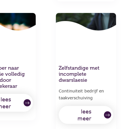
oer naar
Zelfstandige met
ie volledig
incomplete
 door
dwarslaesie
ekeraar
Continuiteit bedrijf en
taakverschuiving
lees
meer
lees
meer