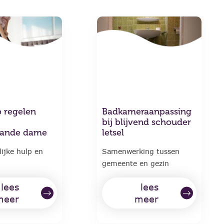
p regelen
Badkameraanpassing
bij blijvend schouder
aande dame
letsel
ijke hulp en
Samenwerking tussen
gemeente en gezin
lees
lees
meer
meer