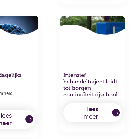
agelijks
Intensief
behandeltraject leidt
tot borgen
amheid
continuïteit rijschool
lees
lees
meer
meer