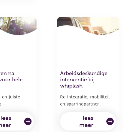
gen na
Arbeidsdeskundige
voor hele
interventie bij
whiplash
 en juiste
Re-integratie, mobiliteit
g
en sparringpartner
lees
lees
meer
meer