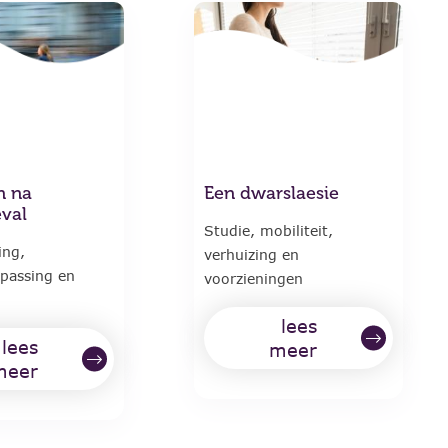
n na
Een dwarslaesie
eval
Studie, mobiliteit,
ing,
verhuizing en
passing en
voorzieningen
lees
lees
meer
meer