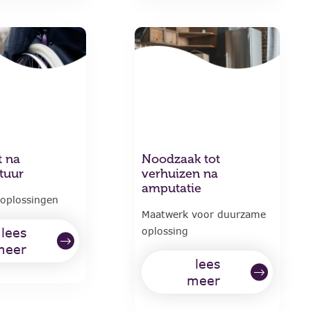
t na
Noodzaak tot
tuur
verhuizen na
amputatie
 oplossingen
Maatwerk voor duurzame
lees
oplossing
meer
lees
meer