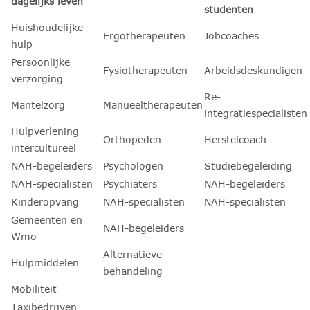
dagelijks leven
studenten
Huishoudelijke
Ergotherapeuten
Jobcoaches
hulp
Persoonlijke
Fysiotherapeuten
Arbeidsdeskundigen
verzorging
Re-
Mantelzorg
Manueeltherapeuten
integratiespecialisten
Hulpverlening
Orthopeden
Herstelcoach
intercultureel
NAH-begeleiders
Psychologen
Studiebegeleiding
NAH-specialisten
Psychiaters
NAH-begeleiders
Kinderopvang
NAH-specialisten
NAH-specialisten
Gemeenten en
NAH-begeleiders
Wmo
Alternatieve
Hulpmiddelen
behandeling
Mobiliteit
Taxibedrijven