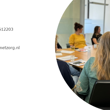
612203
metzorg.nl