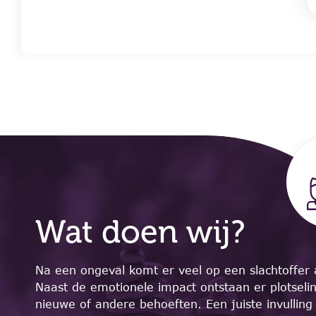
Wat doen wij?
Ieder mens heeft talenten. Het gaat
Na een ongeval komt er veel op een slachtoffer 
er om dat je continue op zoek gaat
Naast de emotionele impact ontstaan er plotseli
aar plekken, waar deze het beste tot
nieuwe of andere behoeften. Een juiste invulling
uiting komen! ”