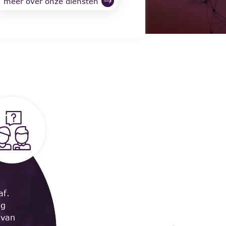
meer over onze diensten
af.
ng
 van