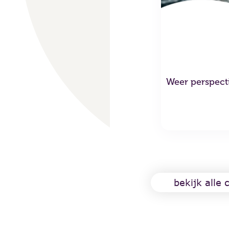
er vangnet
Weer perspecti
idatie en regierol
lees meer
bekijk alle 