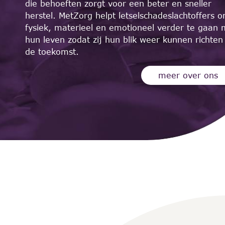
die behoeften zorgt voor een beter en sneller
herstel. MetZorg helpt letselschadeslachtoffers 
fysiek, materieel en emotioneel verder te gaan 
Stefan Oud
hun leven zodat zij hun blik weer kunnen richten
de toekomst.
Arbeidsdeskundige en Re-
integratiespecialist
meer over ons
meer over Stefan