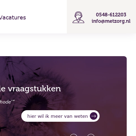
0548-612203
Vacatures
info@metzorg.nl
e vraagstukken
Wmo tr
hode'”
“Advies, aan
hier wil ik meer van weten