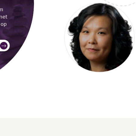
om
met
 op