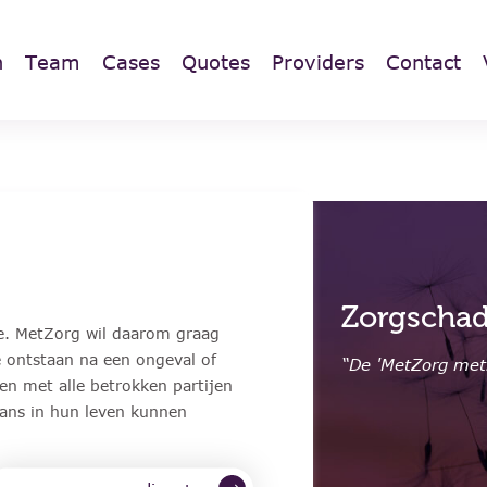
n
Team
Cases
Quotes
Providers
Contact
iding en advisering
Zorgschad
fde. MetZorg wil daarom graag
 ontstaan na een ongeval of
ZP en het MKB”
“De 'MetZorg met
n met alle betrokken partijen
lans in hun leven kunnen
hier wil ik meer van weten