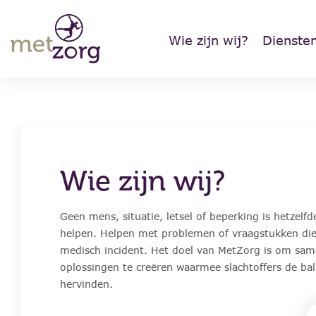
Wie zijn wij?
Dienste
Wie zijn wij?
(AOV) begele
Geen mens, situatie, letsel of beperking is hetzel
helpen. Helpen met problemen of vraagstukken die
leiding”
“Voor ondernemers, Z
medisch incident. Het doel van MetZorg is om same
oplossingen te creëren waarmee slachtoffers de ba
hier wil ik meer van weten
hervinden.