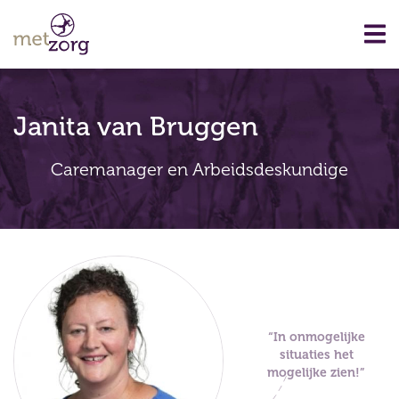
Janita van Bruggen
Caremanager en Arbeidsdeskundige
“In onmogelijke
situaties het
mogelijke zien!”