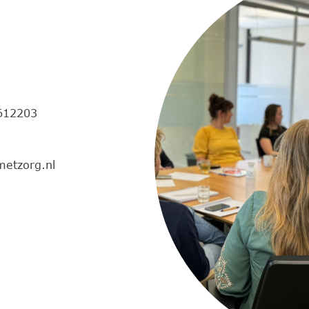
612203
metzorg.nl