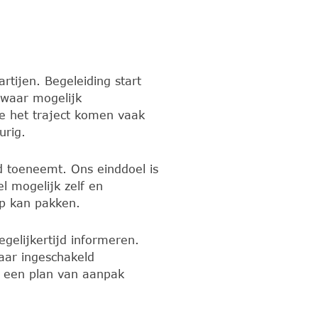
rtijen. Begeleiding start
 waar mogelijk
de het traject komen vaak
urig.
d toeneemt. Ons einddoel is
el mogelijk zelf en
 op kan pakken.
egelijkertijd informeren.
maar ingeschakeld
n een plan van aanpak