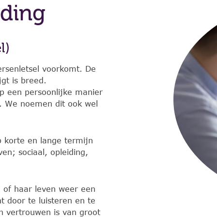
iding
l)
ersenletsel voorkomt. De
gt is breed.
op een persoonlijke manier
g. We noemen dit ook wel
p korte en lange termijn
n; sociaal, opleiding,
n of haar leven weer een
t door te luisteren en te
en vertrouwen is van groot